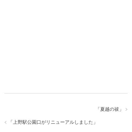
「
夏越の祓
」
「
上野駅公園口がリニューアルしました
」