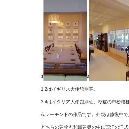
1
2
1,2はイギリス大使館別荘。
3,4はイタリア大使館別荘。杉皮の市松
A.レーモンドの作品です。外観は修復中
どちらの建物も和風建築の中に西洋の洋式