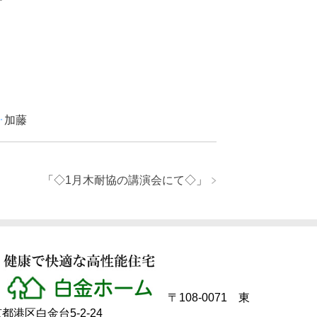
･
加藤
「
◇1月木耐協の講演会にて◇
」
〒108-0071 東
都港区白金台5-2-24