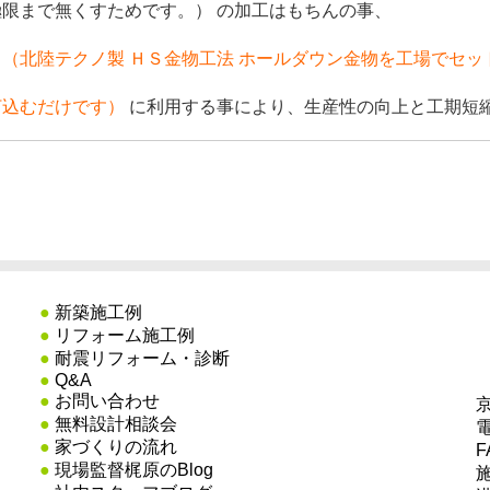
限まで無くすためです。） の加工はもちんの事、
物
（北陸テクノ製 ＨＳ金物工法 ホールダウン金物を工場でセッ
打込むだけです）
に利用する事により、生産性の向上と工期短
●
新築施工例
●
リフォーム施工例
●
耐震リフォーム・診断
●
Q&A
●
お問い合わせ
京
●
無料設計相談会
電
●
家づくりの流れ
F
●
現場監督梶原のBlog