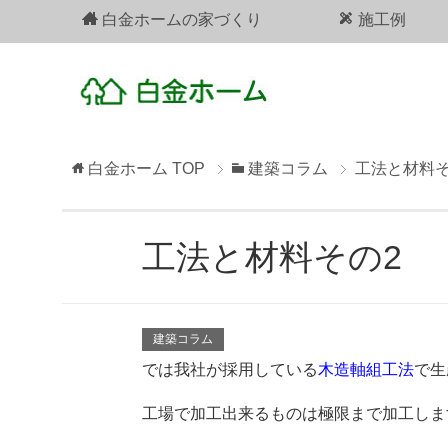
白金ホームの家づくり
施工例
白金ホーム
TOP
建築コラム
工法と材料そ
工法と材料その2
建築コラム
では我社が採用している
木造軸組工法
で生
工場で加工出来るものは極限まで加工しま