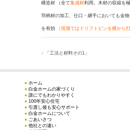
構造材 （全て
集成
材
利用
。
木材の収縮を極
羽柄材の加工、仕口・継手においても金
を有効
（現場ではドリフトピンを横から
「
工法と材料その1
」
●
ホーム
●
白金ホームの家づくり
●
誰にでもわかりやすく
●
100年安心住宅
●
引渡し後も安心サポート
●
白金ホームについて
●
ごあいさつ
●
他社との違い